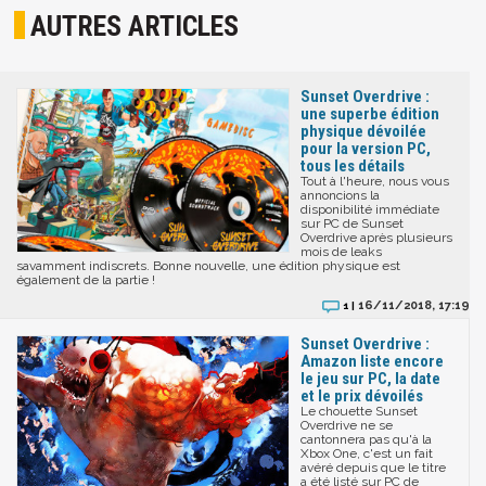
AUTRES ARTICLES
Sunset Overdrive :
une superbe édition
physique dévoilée
pour la version PC,
tous les détails
Tout à l'heure, nous vous
annoncions la
disponibilité immédiate
sur PC de Sunset
Overdrive après plusieurs
mois de leaks
savamment indiscrets. Bonne nouvelle, une édition physique est
également de la partie !
16/11/2018, 17:19
1 |
Sunset Overdrive :
Amazon liste encore
le jeu sur PC, la date
et le prix dévoilés
Le chouette Sunset
Overdrive ne se
cantonnera pas qu'à la
Xbox One, c'est un fait
avéré depuis que le titre
a été listé sur PC de