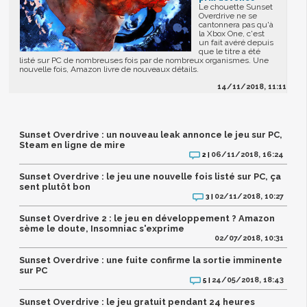
Le chouette Sunset
Overdrive ne se
cantonnera pas qu'à
la Xbox One, c'est
un fait avéré depuis
que le titre a été
listé sur PC de nombreuses fois par de nombreux organismes. Une
nouvelle fois, Amazon livre de nouveaux détails.
14/11/2018, 11:11
Sunset Overdrive : un nouveau leak annonce le jeu sur PC,
Steam en ligne de mire
06/11/2018, 16:24
2 |
Sunset Overdrive : le jeu une nouvelle fois listé sur PC, ça
sent plutôt bon
02/11/2018, 10:27
3 |
Sunset Overdrive 2 : le jeu en développement ? Amazon
sème le doute, Insomniac s'exprime
02/07/2018, 10:31
Sunset Overdrive : une fuite confirme la sortie imminente
sur PC
24/05/2018, 18:43
5 |
Sunset Overdrive : le jeu gratuit pendant 24 heures