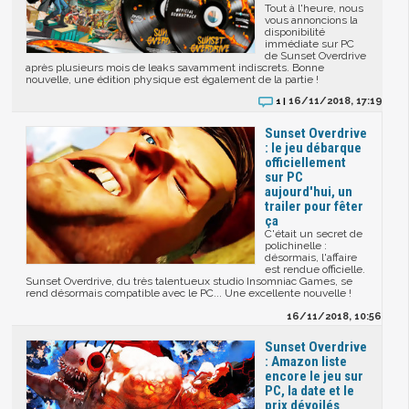
Tout à l'heure, nous
vous annoncions la
disponibilité
immédiate sur PC
de Sunset Overdrive
après plusieurs mois de leaks savamment indiscrets. Bonne
nouvelle, une édition physique est également de la partie !
16/11/2018, 17:19
1 |
Sunset Overdrive
: le jeu débarque
officiellement
sur PC
aujourd'hui, un
trailer pour fêter
ça
C'était un secret de
polichinelle :
désormais, l'affaire
est rendue officielle.
Sunset Overdrive, du très talentueux studio Insomniac Games, se
rend désormais compatible avec le PC... Une excellente nouvelle !
16/11/2018, 10:56
Sunset Overdrive
: Amazon liste
encore le jeu sur
PC, la date et le
prix dévoilés