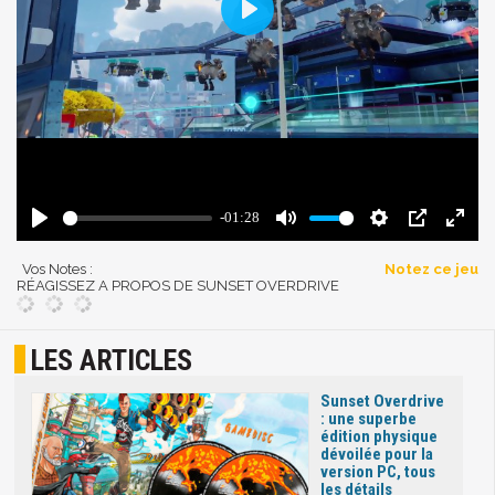
Vos Notes :
Notez ce jeu
RÉAGISSEZ A PROPOS DE SUNSET OVERDRIVE
LES ARTICLES
Sunset Overdrive
: une superbe
édition physique
dévoilée pour la
version PC, tous
les détails