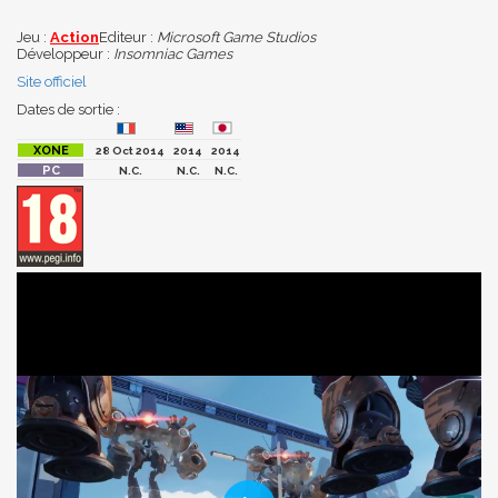
Jeu :
Action
Editeur :
Microsoft Game Studios
Développeur :
Insomniac Games
Site officiel
Dates de sortie :
28 Oct 2014
2014
2014
N.C.
N.C.
N.C.