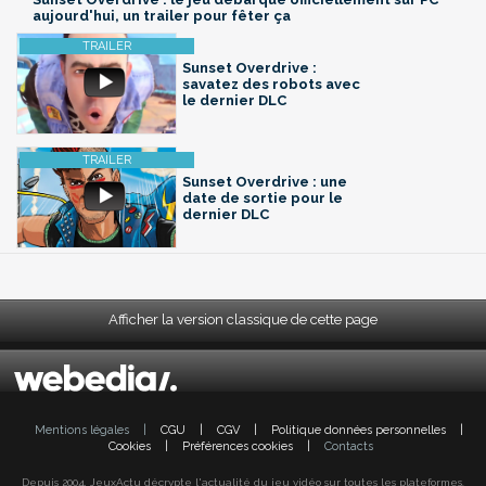
aujourd'hui, un trailer pour fêter ça
Sunset Overdrive :
savatez des robots avec
le dernier DLC
Sunset Overdrive : une
date de sortie pour le
dernier DLC
Afficher la version classique de cette page
Mentions légales
|
CGU
|
CGV
|
Politique données personnelles
|
Cookies
|
Préférences cookies
|
Contacts
Depuis 2004, JeuxActu décrypte l'actualité du jeu vidéo sur toutes les plateformes.