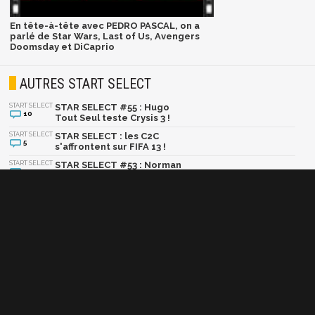
En tête-à-tête avec PEDRO PASCAL, on a
parlé de Star Wars, Last of Us, Avengers
Doomsday et DiCaprio
AUTRES START SELECT
START SELECT
STAR SELECT #55 : Hugo
10
Tout Seul teste Crysis 3 !
START SELECT
STAR SELECT : les C2C
5
s'affrontent sur FIFA 13 !
START SELECT
STAR SELECT #53 : Norman
12
teste Assassin's Creed 3
et nous parle de ses
projets ciné
START SELECT
STAR SELECT #52 : Cut
8
Killer teste NBA 2K13
START SELECT
STAR SELECT : Lucie
3
Décosse, championne
olympique et fan de Gears
of War !