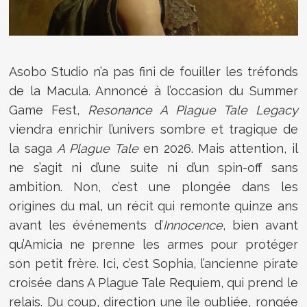
Asobo Studio n’a pas fini de fouiller les tréfonds
de la Macula. Annoncé à l’occasion du Summer
Game Fest,
Resonance A Plague Tale Legacy
viendra enrichir l’univers sombre et tragique de
la saga
A Plague Tale
en 2026. Mais attention, il
ne s’agit ni d’une suite ni d’un spin-off sans
ambition. Non, c’est une plongée dans les
origines du mal, un récit qui remonte quinze ans
avant les événements d’
Innocence
, bien avant
qu’Amicia ne prenne les armes pour protéger
son petit frère. Ici, c’est Sophia, l’ancienne pirate
croisée dans A Plague Tale Requiem, qui prend le
relais. Du coup, direction une île oubliée, rongée