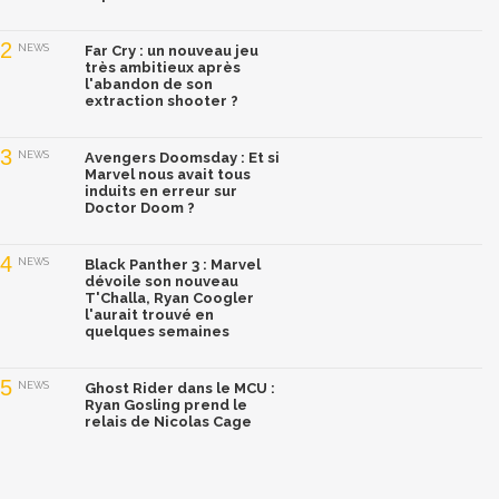
2
NEWS
Far Cry : un nouveau jeu
très ambitieux après
l'abandon de son
extraction shooter ?
3
NEWS
Avengers Doomsday : Et si
Marvel nous avait tous
induits en erreur sur
Doctor Doom ?
4
NEWS
Black Panther 3 : Marvel
dévoile son nouveau
T'Challa, Ryan Coogler
l'aurait trouvé en
quelques semaines
5
NEWS
Ghost Rider dans le MCU :
Ryan Gosling prend le
relais de Nicolas Cage