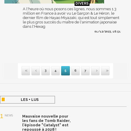
A l'heure où nous posons ces lignes, nous sommes 1.3
million en France à avoir vu Le Garçon & Le Héron, le
dernier film de Hayao Miyazaki, qui est tout simplement
le plus gros succès du maître de l'animation japonaise
dans l'Hexag
01/12/2023, 16:51
3
4
5
6
7
Première
Précédente
Suivante
Dernière
LES + LUS
1
NEWS
Mauvaise nouvelle pour
les fans de Tomb Raider,
l'épisode "Catalyst" est
repoussé à 2028 !