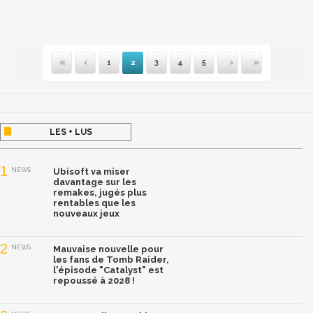
1
2
3
4
5
Première
Précédente
Suivante
Dernière
LES + LUS
1
NEWS
Ubisoft va miser
davantage sur les
remakes, jugés plus
rentables que les
nouveaux jeux
2
NEWS
Mauvaise nouvelle pour
les fans de Tomb Raider,
l'épisode "Catalyst" est
repoussé à 2028 !