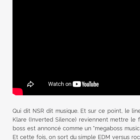
Qui dit NSR dit musique. Et sur ce point, le 
Klare (Inverted Silence) reviennent mettre l
boss est annoncé comme un "megaboss musical"
Et cette fois, on sort du simple EDM versus ro