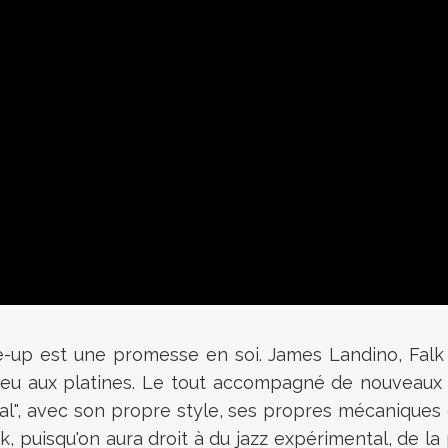
line-up est une promesse en soi. James Landino, Fal
e feu aux platines. Le tout accompagné de nouveaux
, avec son propre style, ses propres mécaniques e
ck, puisqu'on aura droit à du jazz expérimental, de 