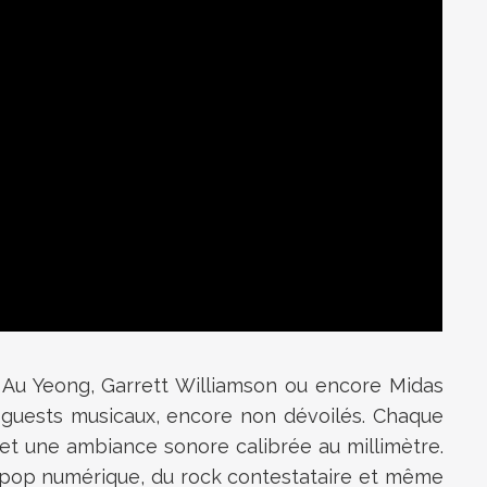
k Au Yeong, Garrett Williamson ou encore Midas
 guests musicaux, encore non dévoilés. Chaque
t une ambiance sonore calibrée au millimètre.
la pop numérique, du rock contestataire et même