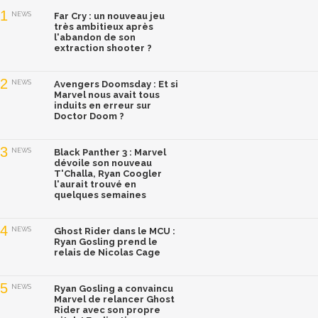
1
NEWS
Far Cry : un nouveau jeu
très ambitieux après
l'abandon de son
extraction shooter ?
2
NEWS
Avengers Doomsday : Et si
Marvel nous avait tous
induits en erreur sur
Doctor Doom ?
3
NEWS
Black Panther 3 : Marvel
dévoile son nouveau
T'Challa, Ryan Coogler
l'aurait trouvé en
quelques semaines
4
NEWS
Ghost Rider dans le MCU :
Ryan Gosling prend le
relais de Nicolas Cage
5
NEWS
Ryan Gosling a convaincu
Marvel de relancer Ghost
Rider avec son propre