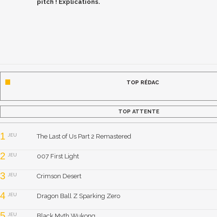
pitch ! Explications.
TOP RÉDAC
TOP ATTENTE
1
JEU
The Last of Us Part 2 Remastered
2
JEU
007 First Light
3
JEU
Crimson Desert
4
JEU
Dragon Ball Z Sparking Zero
5
JEU
Black Myth Wukong