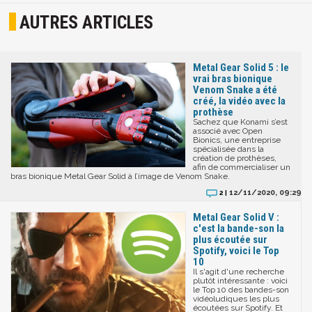
AUTRES ARTICLES
Metal Gear Solid 5 : le
vrai bras bionique
Venom Snake a été
créé, la vidéo avec la
prothèse
Sachez que Konami s’est
associé avec Open
Bionics, une entreprise
spécialisée dans la
création de prothèses,
afin de commercialiser un
bras bionique Metal Gear Solid à l’image de Venom Snake.
12/11/2020, 09:29
2 |
Metal Gear Solid V :
c'est la bande-son la
plus écoutée sur
Spotify, voici le Top
10
Il s'agit d'une recherche
plutôt intéressante : voici
le Top 10 des bandes-son
vidéoludiques les plus
écoutées sur Spotify. Et