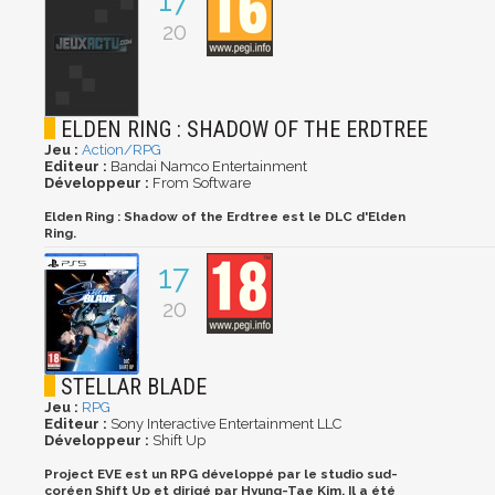
17
20
ELDEN RING : SHADOW OF THE ERDTREE
Jeu :
Action/RPG
Editeur :
Bandai Namco Entertainment
Développeur :
From Software
Elden Ring : Shadow of the Erdtree est le DLC d'Elden
Ring.
17
20
STELLAR BLADE
Jeu :
RPG
Editeur :
Sony Interactive Entertainment LLC
Développeur :
Shift Up
Project EVE est un RPG développé par le studio sud-
coréen Shift Up et dirigé par Hyung-Tae Kim. Il a été