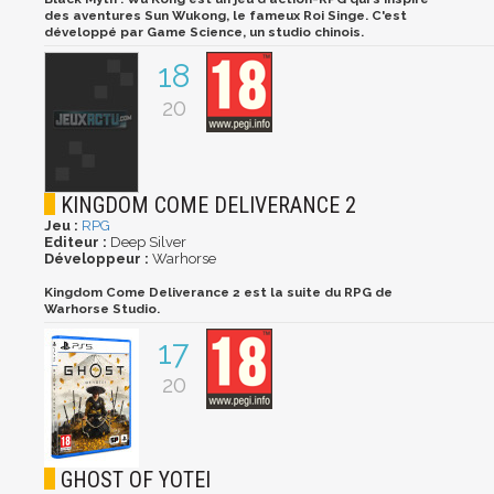
des aventures Sun Wukong, le fameux Roi Singe. C'est
développé par Game Science, un studio chinois.
18
20
KINGDOM COME DELIVERANCE 2
Jeu :
RPG
Editeur :
Deep Silver
Développeur :
Warhorse
Kingdom Come Deliverance 2 est la suite du RPG de
Warhorse Studio.
17
20
GHOST OF YOTEI