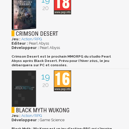
20
CRIMSON DESERT
Jeu :
Action/RPG
Editeur :
Pearl Abyss
Développeur :
Pearl Abyss
Crimson Desert est le prochain MMORPG du studio Pearl
Abyss après Black Desert. Prévu pour l'hiver 2021, le jeu
débarquera sur PC et consoles.
19
20
BLACK MYTH WUKONG
Jeu :
Action/RPG
Développeur :
Game Science
Black Myth : Wu Kong est un jeu d'action-RPG qui s'inspire