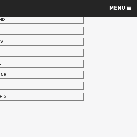
ID
TA
U
ONE
H 2