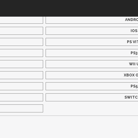
ANDRO
IOS
PS VI
PS3
WII 
XBOX 
PS5
SWITC