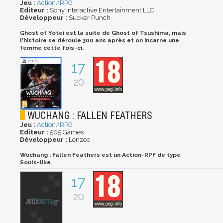
Jeu :
Action/RPG
Editeur :
Sony Interactive Entertainment LLC
Développeur :
Sucker Punch
Ghost of Yotei est la suite de Ghost of Tsushima, mais
l'histoire se déroule 300 ans après et on incarne une
femme cette fois-ci.
17
20
WUCHANG : FALLEN FEATHERS
Jeu :
Action/RPG
Editeur :
505 Games
Développeur :
Lenzee
Wuchang : Fallen Feathers est un Action-RPF de type
Souls-like.
17
20