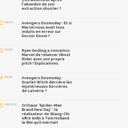
l'abandon de son
extraction shooter ?
2
NEWS
Avengers Doomsday : Et si
Marvel nous avait tous
induits en erreur sur
Doctor Doom ?
3
NEWS
Ryan Gosling a convaincu
Marvel de relancer Ghost
Rider avec son propre
pitch ! Explications.
4
NEWS
Avengers Doomsday :
Scarlet Witch derrière les
mystérieuses Sorcières
de Latvérie ?
5
PREVIEW
Critique 'Spider-Man
Brand New Day' : le
réalisateur de Shang-Chi
offre enfin à Tom Holland
le film qu’il méritait