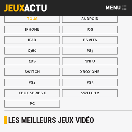
TOUS
ANDROID
IPHONE
IOS
IPAD
PS VITA
X360
PS3
3DS
WII U
SWITCH
XBOX ONE
PS4
PS5
XBOX SERIES X
SWITCH 2
PC
LES MEILLEURS JEUX VIDÉO