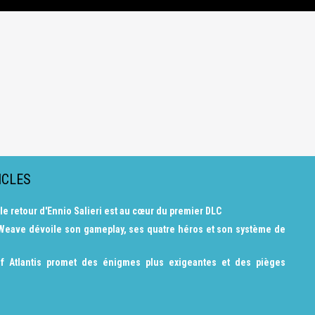
ICLES
 le retour d'Ennio Salieri est au cœur du premier DLC
 Weave dévoile son gameplay, ses quatre héros et son système de
f Atlantis promet des énigmes plus exigeantes et des pièges