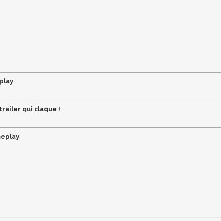
eplay
railer qui claque !
meplay