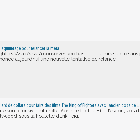
’équilibrage pour relancer la méta
ighters XV a réussi à conserver une base de joueurs stable sans
once aujourd’hui une nouvelle tentative de relance.
liard de dollars pour faire des films The King of Fighters avec l'ancien boss de 
e son offensive culturelle. Après le foot, la F1 et l’esport, voil
ywood, sous la houlette d’Erik Feig.