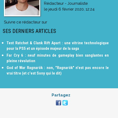
Rédacteur - Journaliste
le
jeudi 6 février 2020, 12:24
Suivre ce rédacteur sur
SES DERNIERS ARTICLES
Test Ratchet & Clank Rift Apart : une vitrine technologique
pour la PS5 et un épisode majeur de la saga
Far Cry 6 : neuf minutes de gameplay bien sanglantes en
pleine révolution
God of War Ragnarök : non, "Ragnarök" n'est pas encore le
vrai titre (et c'est Sony qui le dit)
Partagez