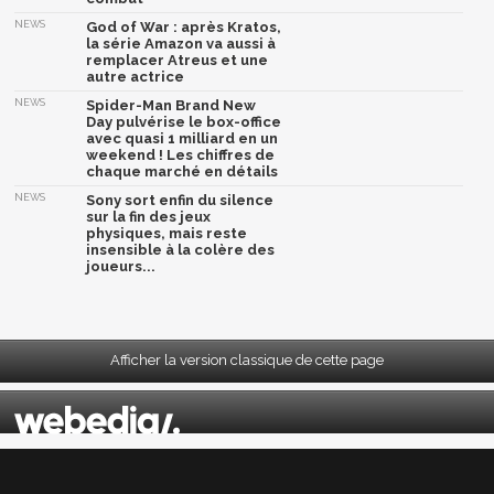
NEWS
God of War : après Kratos,
la série Amazon va aussi à
remplacer Atreus et une
autre actrice
NEWS
Spider-Man Brand New
Day pulvérise le box-office
avec quasi 1 milliard en un
weekend ! Les chiffres de
chaque marché en détails
NEWS
Sony sort enfin du silence
sur la fin des jeux
physiques, mais reste
insensible à la colère des
joueurs...
Afficher la version classique de cette page
Mentions légales
|
CGU
|
CGV
|
Politique données personnelles
|
Cookies
|
Préférences cookies
|
Contacts