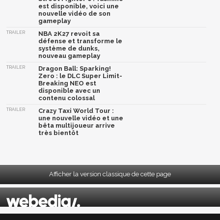
est disponible, voici une
nouvelle vidéo de son
gameplay
TRAILER
NBA 2K27 revoit sa
défense et transforme le
système de dunks,
nouveau gameplay
TRAILER
Dragon Ball: Sparking!
Zero : le DLC Super Limit-
Breaking NEO est
disponible avec un
contenu colossal
TRAILER
Crazy Taxi World Tour :
une nouvelle vidéo et une
bêta multijoueur arrive
très bientôt
Afficher la version classique de cette page