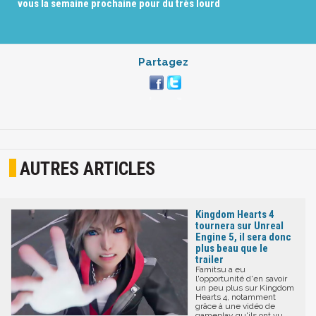
vous la semaine prochaine pour du très lourd
Partagez
AUTRES ARTICLES
Kingdom Hearts 4
tournera sur Unreal
Engine 5, il sera donc
plus beau que le
trailer
Famitsu a eu
l'opportunité d'en savoir
un peu plus sur Kingdom
Hearts 4, notamment
grâce à une vidéo de
gameplay qu'ils ont vu