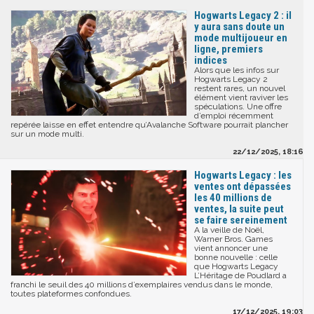
Hogwarts Legacy 2 : il
y aura sans doute un
mode multijoueur en
ligne, premiers
indices
Alors que les infos sur
Hogwarts Legacy 2
restent rares, un nouvel
élément vient raviver les
spéculations. Une offre
d’emploi récemment
repérée laisse en effet entendre qu’Avalanche Software pourrait plancher
sur un mode multi.
22/12/2025, 18:16
Hogwarts Legacy : les
ventes ont dépassées
les 40 millions de
ventes, la suite peut
se faire sereinement
A la veille de Noël,
Warner Bros. Games
vient annoncer une
bonne nouvelle : celle
que Hogwarts Legacy
L’Héritage de Poudlard a
franchi le seuil des 40 millions d’exemplaires vendus dans le monde,
toutes plateformes confondues.
17/12/2025, 19:03