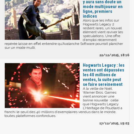
y aura sans doute un
mode multijoueur en
ligne, premiers
indices
Alors que les infos sur
Hogwarts Legacy 2
restent rares, un nouvel
élément vient raviver les
spéculations. Une offre
d’emploi récemment
repérée laisse en effet entendre qu’Avalanche Software pourrait plancher
sur un mode multi.
22/12/2025, 18:16
Hogwarts Legacy : les
ventes ont dépassées
les 40 millions de
ventes, la suite peut
se faire sereinement
A la veille de Noël,
Warner Bros. Games
vient annoncer une
bonne nouvelle : celle
que Hogwarts Legacy
L’Héritage de Poudlard a
franchi le seuil des 40 millions d’exemplaires vendus dans le monde,
toutes plateformes confondues.
17/12/2025, 19:03