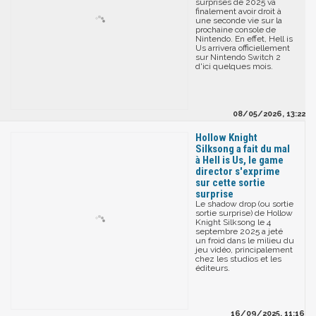
surprises de 2025 va
finalement avoir droit à
une seconde vie sur la
prochaine console de
Nintendo. En effet, Hell is
Us arrivera officiellement
sur Nintendo Switch 2
d'ici quelques mois.
08/05/2026, 13:22
Hollow Knight
Silksong a fait du mal
à Hell is Us, le game
director s'exprime
sur cette sortie
surprise
Le shadow drop (ou sortie
sortie surprise) de Hollow
Knight Silksong le 4
septembre 2025 a jeté
un froid dans le milieu du
jeu vidéo, principalement
chez les studios et les
éditeurs.
16/09/2025, 11:16