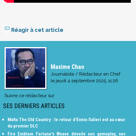
Réagir à cet article
Maxime Chao
Journaliste / Rédacteur en Chef
le
jeudi 4 septembre 2025, 11:26
Suivre ce rédacteur sur
SES DERNIERS ARTICLES
Mafia The Old Country : le retour d'Ennio Salieri est au cœur
du premier DLC
Fire Emblem Fortune's Weave dévoile son gameplay, ses