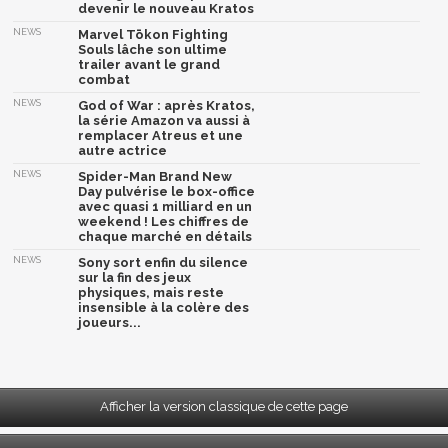
devenir le nouveau Kratos
NEWS
Marvel Tōkon Fighting
Souls lâche son ultime
trailer avant le grand
combat
NEWS
God of War : après Kratos,
la série Amazon va aussi à
remplacer Atreus et une
autre actrice
NEWS
Spider-Man Brand New
Day pulvérise le box-office
avec quasi 1 milliard en un
weekend ! Les chiffres de
chaque marché en détails
NEWS
Sony sort enfin du silence
sur la fin des jeux
physiques, mais reste
insensible à la colère des
joueurs...
Afficher la version classique de cette page