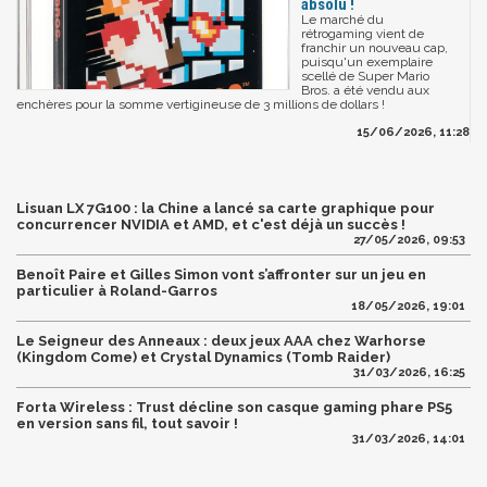
absolu !
Le marché du
rétrogaming vient de
franchir un nouveau cap,
puisqu'un exemplaire
scellé de Super Mario
Bros. a été vendu aux
enchères pour la somme vertigineuse de 3 millions de dollars !
15/06/2026, 11:28
Lisuan LX 7G100 : la Chine a lancé sa carte graphique pour
concurrencer NVIDIA et AMD, et c'est déjà un succès !
27/05/2026, 09:53
Benoît Paire et Gilles Simon vont s’affronter sur un jeu en
particulier à Roland-Garros
18/05/2026, 19:01
Le Seigneur des Anneaux : deux jeux AAA chez Warhorse
(Kingdom Come) et Crystal Dynamics (Tomb Raider)
31/03/2026, 16:25
Forta Wireless : Trust décline son casque gaming phare PS5
en version sans fil, tout savoir !
31/03/2026, 14:01