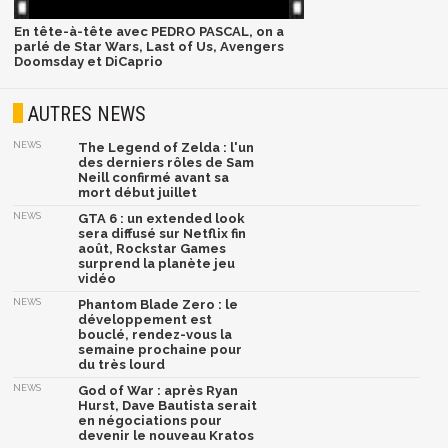
En tête-à-tête avec PEDRO PASCAL, on a
parlé de Star Wars, Last of Us, Avengers
Doomsday et DiCaprio
AUTRES NEWS
NEWS
The Legend of Zelda : l'un
des derniers rôles de Sam
Neill confirmé avant sa
mort début juillet
NEWS
GTA 6 : un extended look
sera diffusé sur Netflix fin
août, Rockstar Games
surprend la planète jeu
vidéo
NEWS
Phantom Blade Zero : le
développement est
bouclé, rendez-vous la
semaine prochaine pour
du très lourd
NEWS
God of War : après Ryan
Hurst, Dave Bautista serait
en négociations pour
devenir le nouveau Kratos