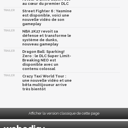
au cœur du premier DLC
TRAILER
Street Fighter 6 : Yasmine
est disponible, voici une
nouvelle vidéo de son
gameplay
TRAILER
NBA 2K27 revoit sa
défense et transforme le
système de dunks,
nouveau gameplay
TRAILER
Dragon Ball: Sparking!
Zero : le DLC Super Limit-
Breaking NEO est
disponible avec un
contenu colossal
TRAILER
Crazy Taxi World Tour :
une nouvelle vidéo et une
bêta multijoueur arrive
très bientôt
Afficher la version classique de cette page