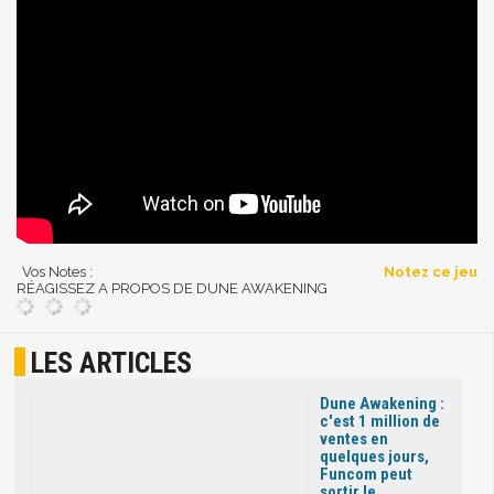
Vos Notes :
Notez ce jeu
RÉAGISSEZ A PROPOS DE DUNE AWAKENING
LES ARTICLES
Dune Awakening :
c'est 1 million de
ventes en
quelques jours,
Funcom peut
sortir le