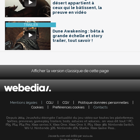
désert appartient à
ceux qui le bâtissent, la
preuve en vidéo
Dune Awakening : bêta à
grande échelle et story
trailer, tout savoir !
Afficher la version classique de cette page
Mentions légales
|
CGU
|
CGV
|
Politique données personnelles
|
Cookies
|
Préférences cookies
|
Contacts
Depuis 2004, JeuxActu décrypte l'actualité du jeu vidéo sur toutes les plateformes.
Sorties, previews, gameplay, trailers, tests, astuces et soluces... on vous dit tout ! PC,
PS5, PS4, PS4 Pro, Xbox series X, Xbox One, Xbox One X, PS3, Xbox 360, Nintendo Switch,
Wii U, Nintendo 3DS, Nintendo 2DS, Stadia, Xbox Game Pass...
Jeuxactu.com est édité par
Webedia
Réalisation Vitalyn