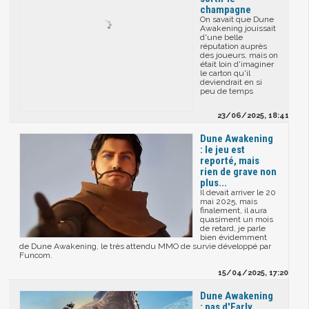
champagne
On savait que Dune
Awakening jouissait
d'une belle
réputation auprès
des joueurs, mais on
était loin d'imaginer
le carton qu'il
deviendrait en si
peu de temps
23/06/2025, 18:41
Dune Awakening
: le jeu est
reporté, mais
rien de grave non
plus...
Il devait arriver le 20
mai 2025, mais
finalement, il aura
quasiment un mois
de retard, je parle
bien évidemment
de Dune Awakening, le très attendu MMO de survie développé par
Funcom.
15/04/2025, 17:20
Dune Awakening
: pas d'Early