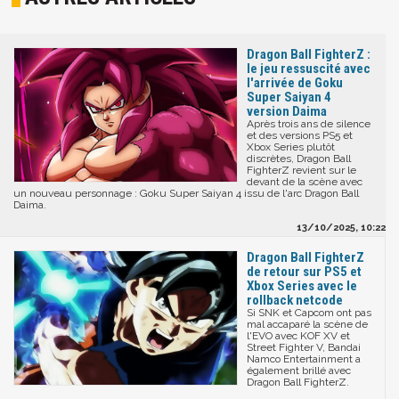
Dragon Ball FighterZ :
le jeu ressuscité avec
l'arrivée de Goku
Super Saiyan 4
version Daima
Après trois ans de silence
et des versions PS5 et
Xbox Series plutôt
discrètes, Dragon Ball
FighterZ revient sur le
devant de la scène avec
un nouveau personnage : Goku Super Saiyan 4 issu de l'arc Dragon Ball
Daima.
13/10/2025, 10:22
Dragon Ball FighterZ
de retour sur PS5 et
Xbox Series avec le
rollback netcode
Si SNK et Capcom ont pas
mal accaparé la scène de
l'EVO avec KOF XV et
Street Fighter V, Bandai
Namco Entertainment a
également brillé avec
Dragon Ball FighterZ.