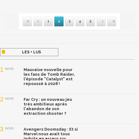
1
2
3
4
5
Première
Précédente
Suivante
Dernière
LES + LUS
1
NEWS
Mauvaise nouvelle pour
les fans de Tomb Raider,
l'épisode "Catalyst" est
repoussé à 2028 !
2
NEWS
Far Cry : un nouveau jeu
très ambitieux après
l'abandon de son
extraction shooter ?
3
NEWS
Avengers Doomsday : Et si
Marvel nous avait tous
induits en erreur sur