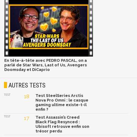
En tête-à-tête avec PEDRO PASCAL, on a
parlé de Star Wars, Last of Us, Avengers
Doomsday et DiCaprio
AUTRES TESTS
TEST
18
Test SteelSeries Arctis
Nova Pro Omni : le casque
gaming ultime existe-t-il
enfin ?
TEST
17
Test Assassin’s Creed
Black Flag Resynced :
Ubisoft retrouve enfin son
trésor perdu