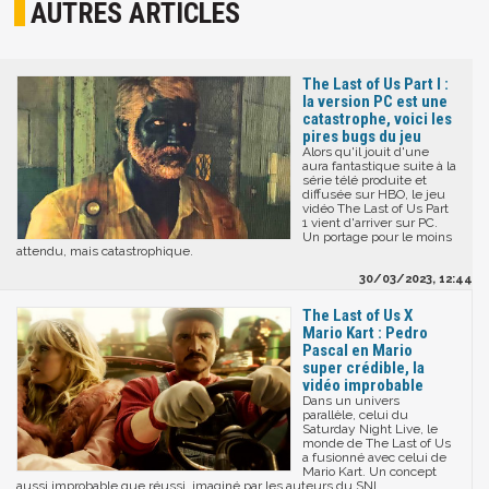
AUTRES ARTICLES
The Last of Us Part I :
la version PC est une
catastrophe, voici les
pires bugs du jeu
Alors qu'il jouit d'une
aura fantastique suite à la
série télé produite et
diffusée sur HBO, le jeu
vidéo The Last of Us Part
1 vient d'arriver sur PC.
Un portage pour le moins
attendu, mais catastrophique.
30/03/2023, 12:44
The Last of Us X
Mario Kart : Pedro
Pascal en Mario
super crédible, la
vidéo improbable
Dans un univers
parallèle, celui du
Saturday Night Live, le
monde de The Last of Us
a fusionné avec celui de
Mario Kart. Un concept
aussi improbable que réussi, imaginé par les auteurs du SNL.