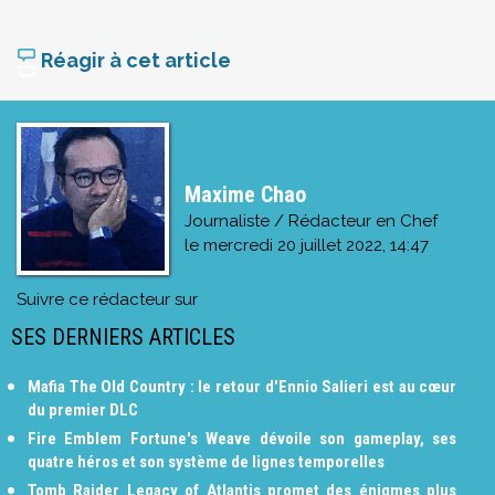
Réagir à cet article
Maxime Chao
Journaliste / Rédacteur en Chef
le
mercredi 20 juillet 2022, 14:47
Suivre ce rédacteur sur
SES DERNIERS ARTICLES
Mafia The Old Country : le retour d'Ennio Salieri est au cœur
du premier DLC
Fire Emblem Fortune's Weave dévoile son gameplay, ses
quatre héros et son système de lignes temporelles
Tomb Raider Legacy of Atlantis promet des énigmes plus