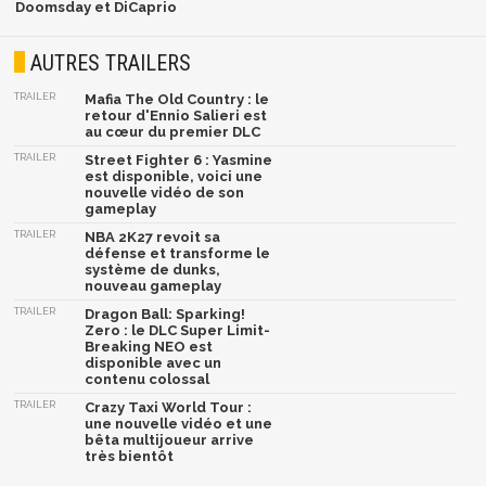
Doomsday et DiCaprio
AUTRES TRAILERS
TRAILER
Mafia The Old Country : le
retour d'Ennio Salieri est
au cœur du premier DLC
TRAILER
Street Fighter 6 : Yasmine
est disponible, voici une
nouvelle vidéo de son
gameplay
TRAILER
NBA 2K27 revoit sa
défense et transforme le
système de dunks,
nouveau gameplay
TRAILER
Dragon Ball: Sparking!
Zero : le DLC Super Limit-
Breaking NEO est
disponible avec un
contenu colossal
TRAILER
Crazy Taxi World Tour :
une nouvelle vidéo et une
bêta multijoueur arrive
très bientôt