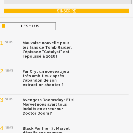
LES + LUS
1
NEWS
Mauvaise nouvelle pour
les fans de Tomb Raider,
l'épisode "Catalyst" est
repoussé à 2028 !
2
NEWS
Far Cry : un nouveau jeu
très ambitieux après
l'abandon de son
extraction shooter ?
3
NEWS
Avengers Doomsday : Et si
Marvel nous avait tous
induits en erreur sur
Doctor Doom ?
4
NEWS
Black Panther 3 : Marvel
dévoile son nouveau