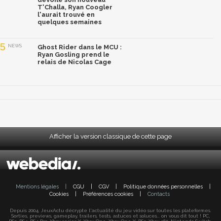
T'Challa, Ryan Coogler
l'aurait trouvé en
quelques semaines
5
NEWS
Ghost Rider dans le MCU :
Ryan Gosling prend le
relais de Nicolas Cage
Afficher la version classique de cette page
Mentions légales
|
CGU
|
CGV
|
Politique données personnelles
|
Cookies
|
Préférences cookies
|
Contacts
Depuis 2004, JeuxActu décrypte l'actualité du jeu vidéo sur toutes les plateformes.
Sorties, previews, gameplay, trailers, tests, astuces et soluces... on vous dit tout ! PC,