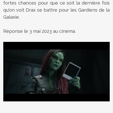
fortes chances pour que ce soit la dernière fois
qu'on voit Drax se battre pour les Gardiens de la
Galaxie.
Réponse le 3 mai 2023 au cinéma.