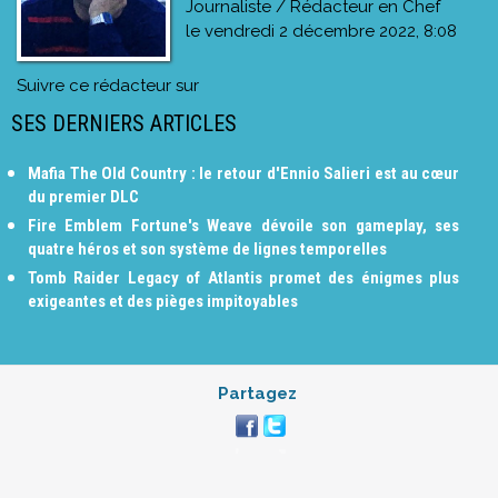
Journaliste / Rédacteur en Chef
le
vendredi 2 décembre 2022, 8:08
Suivre ce rédacteur sur
SES DERNIERS ARTICLES
Mafia The Old Country : le retour d'Ennio Salieri est au cœur
du premier DLC
Fire Emblem Fortune's Weave dévoile son gameplay, ses
quatre héros et son système de lignes temporelles
Tomb Raider Legacy of Atlantis promet des énigmes plus
exigeantes et des pièges impitoyables
Partagez