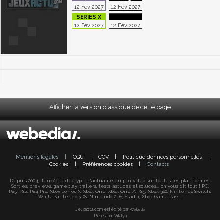
12 Fév 2027
12 Fév 2027
12 Fév 2027
12 Fév 2027
Afficher la version classique de cette page
Mentions légales
|
CGU
|
CGV
|
Politique données personnelles
|
Cookies
|
Préférences cookies
|
Contacts
Depuis 2004, JeuxActu décrypte l'actualité du jeu vidéo sur toutes les plateformes.
Sorties, previews, gameplay, trailers, tests, astuces et soluces... on vous dit tout ! PC,
PS5, PS4, PS4 Pro, Xbox series X, Xbox One, Xbox One X, PS3, Xbox 360, Nintendo Switch,
Wii U, Nintendo 3DS, Nintendo 2DS, Stadia, Xbox Game Pass...
Jeuxactu.com est édité par
Webedia
Réalisation Vitalyn