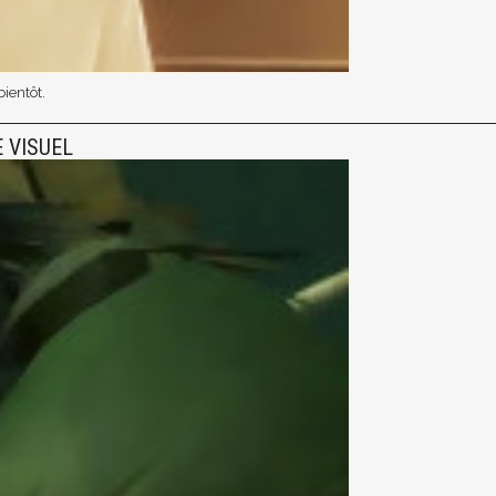
ientôt.
 VISUEL