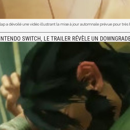
p a dévoilé une vidéo illustrant la mise à jour automnale prévue pour très b
 NINTENDO SWITCH, LE TRAILER RÉVÈLE UN DOWNGRADE