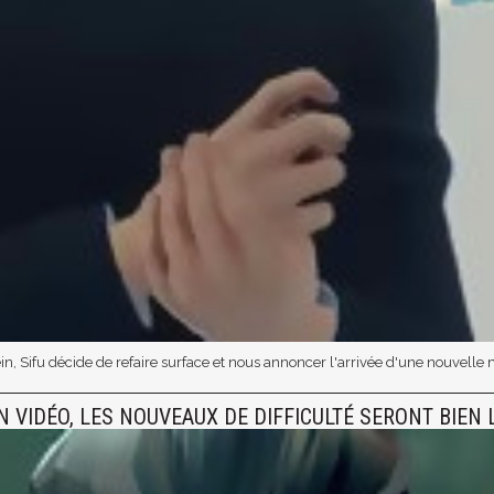
n, Sifu décide de refaire surface et nous annoncer l'arrivée d'une nouvelle mi
EN VIDÉO, LES NOUVEAUX DE DIFFICULTÉ SERONT BIEN 