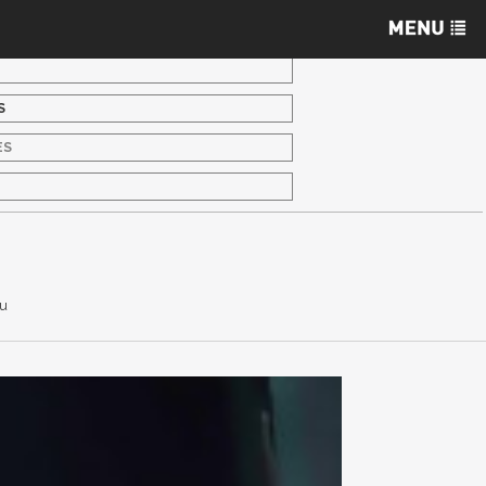
S
ES
S
fu