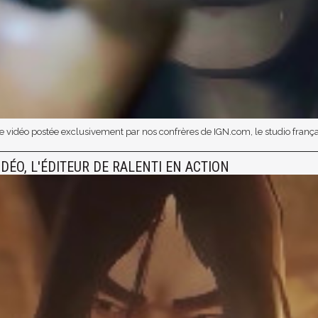
une vidéo postée exclusivement par nos confrères de IGN.com, le studio frança
IDÉO, L'ÉDITEUR DE RALENTI EN ACTION