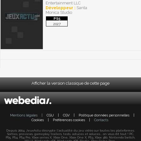
Entertainment LLC
Développeur :
Santa
Monica Studio
2027
Afficher la version classique de cette page
Mentions légales
|
CGU
|
CGV
|
Politique données personnelles
|
Cookies
|
Préférences cookies
|
Contacts
Depuis 2004, JeuxActu décrypte l'actualité du jeu vidéo sur toutes les plateformes.
Sorties, previews, gameplay, trailers, tests, astuces et soluces... on vous dit tout ! PC,
PS5, PS4, PS4 Pro, Xbox series X, Xbox One, Xbox One X, PS3, Xbox 360, Nintendo Switch,
Wii U, Nintendo 3DS, Nintendo 2DS, Stadia, Xbox Game Pass...