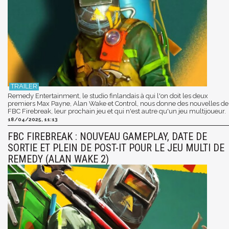
Remedy Entertainment, le studio finlandais à qui l'on doit les deux
premiers Max Payne, Alan Wake et Control, nous donne des nouvelles de
FBC Firebreak, leur prochain jeu et qui n'est autre qu'un jeu multijoueur.
18/04/2025, 11:13
FBC FIREBREAK : NOUVEAU GAMEPLAY, DATE DE
SORTIE ET PLEIN DE POST-IT POUR LE JEU MULTI DE
REMEDY (ALAN WAKE 2)