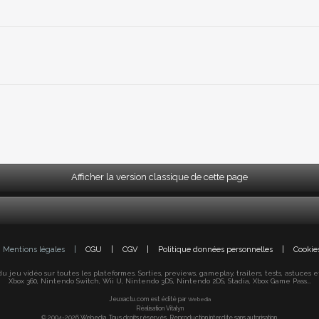
Afficher la version classique de cette page
Mentions légales
|
CGU
|
CGV
|
Politique données personnelles
|
Cookie
jeu vidéo sur toutes les plateformes. Sorties, previews, gameplay, trailers, tests, astuces et s
Xbox 360, Nintendo Switch, Wii U, Nintendo 3DS, Nintendo 2DS, Stadia, Xbox Game Pass...
Jeuxactu.com est édité par
Webedia
Réalisation Vitalyn
© 2004-2026 Webedia. Tous droits réservés. Reproduction interdite sans autorisation.