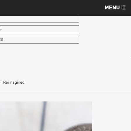
S
ES
VII Reimagined