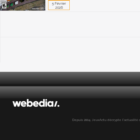
5 Février
2026
Depuis 2004, JeuxActu décrypte l'actualité du 