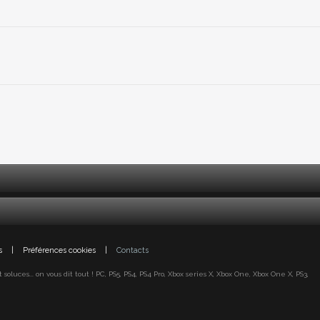
s
|
Préférences cookies
|
Contacts
oluces... on vous dit tout ! PC, PS5, PS4, PS4 Pro, Xbox series X, Xbox One, Xbox One X, PS3,