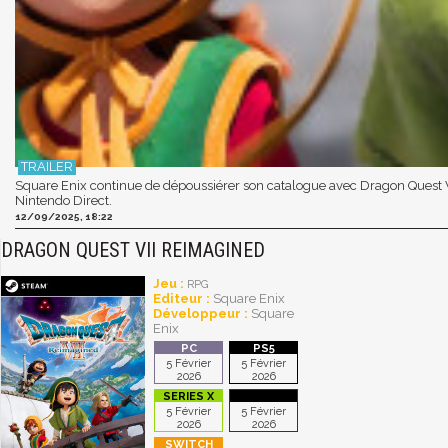
Square Enix continue de dépoussiérer son catalogue avec Dragon Quest VI
Nintendo Direct.
12/09/2025, 18:22
DRAGON QUEST VII REIMAGINED
Jeu :
RPG
Editeur :
Square Enix
Développeur :
Square
Enix
5 Février
5 Février
2026
2026
5 Février
5 Février
2026
2026