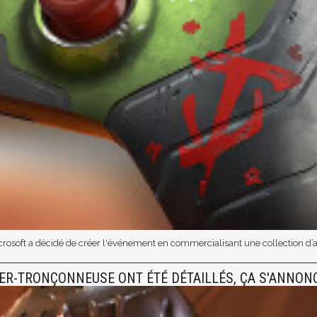
osoft a décidé de créer l'événement en commercialisant une collection d’acc
LIER-TRONÇONNEUSE ONT ÉTÉ DÉTAILLÉS, ÇA S'ANNO