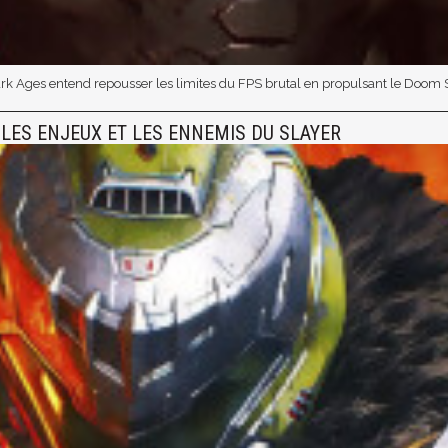
rk Ages entend repousser les limites du FPS brutal en propulsant le Doom S
 LES ENJEUX ET LES ENNEMIS DU SLAYER