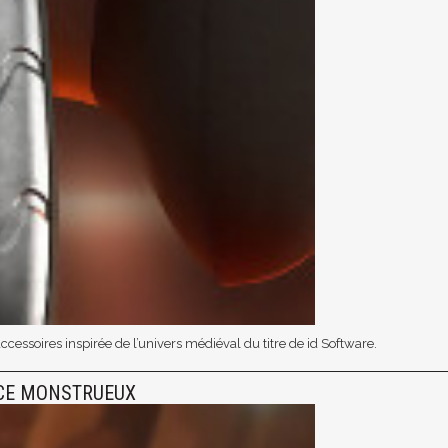
essoires inspirée de l’univers médiéval du titre de id Software.
NCE MONSTRUEUX