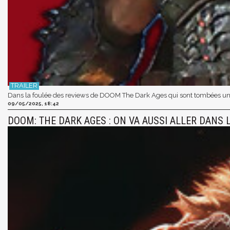
Dans la foulée des reviews de DOOM The Dark Ages qui sont tombées un p
09/05/2025, 18:42
DOOM: THE DARK AGES : ON VA AUSSI ALLER DANS