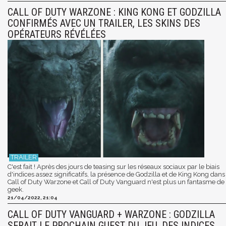
CALL OF DUTY WARZONE : KING KONG ET GODZILLA
CONFIRMÉS AVEC UN TRAILER, LES SKINS DES
OPÉRATEURS RÉVÉLÉES
C'est fait ! Après des jours de teasing sur les réseaux sociaux par le biais
d'indices assez significatifs, la présence de Godzilla et de King Kong dans
Call of Duty Warzone et Call of Duty Vanguard n'est plus un fantasme de
geek.
21/04/2022, 21:04
CALL OF DUTY VANGUARD + WARZONE : GODZILLA
SERAIT LE PROCHAIN GUEST DU JEU, DES INDICES