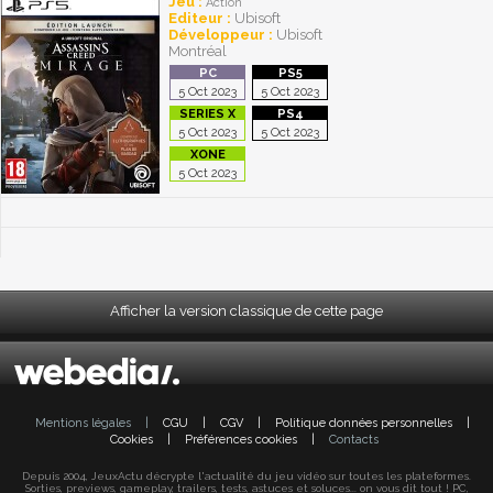
Jeu :
Action
Editeur :
Ubisoft
Développeur :
Ubisoft
Montréal
5 Oct 2023
5 Oct 2023
5 Oct 2023
5 Oct 2023
5 Oct 2023
Afficher la version classique de cette page
Mentions légales
|
CGU
|
CGV
|
Politique données personnelles
|
Cookies
|
Préférences cookies
|
Contacts
Depuis 2004, JeuxActu décrypte l'actualité du jeu vidéo sur toutes les plateformes.
Sorties, previews, gameplay, trailers, tests, astuces et soluces... on vous dit tout ! PC,