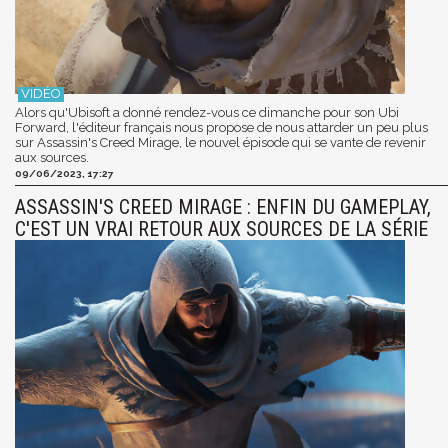
Alors qu'Ubisoft a donné rendez-vous ce dimanche pour son Ubi
Forward, l'éditeur français nous propose de nous attarder un peu plus
sur Assassin's Creed Mirage, le nouvel épisode qui se vante de revenir
aux sources.
09/06/2023, 17:27
ASSASSIN'S CREED MIRAGE : ENFIN DU GAMEPLAY,
C'EST UN VRAI RETOUR AUX SOURCES DE LA SÉRIE