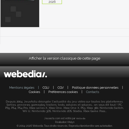
2026
Afficher la version classique de cette page
Mentions légales
|
CGU
|
CGV
|
Politique données personnelles
|
Cookies
|
Préférences cookies
|
Contacts
Depuis 2004, JeuxActu décrypte l'actualité du jeu vidéo sur toutes les plateformes.
Sorties, previews, gameplay, trailers, tests, astuces et soluces... on vous dit tout ! PC,
PS5, PS4, PS4 Pro, Xbox series X, Xbox One, Xbox One X, PS3, Xbox 360, Nintendo Switch,
Wii U, Nintendo 3DS, Nintendo 2DS, Stadia, Xbox Game Pass...
Jeuxactu.com est édité par
Webedia
Réalisation Vitalyn
© 2004-2026 Webedia. Tous droits réservés. Reproduction interdite sans autorisation.