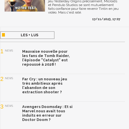
jeu Yesterday Origins précisément, Microids
et Pendulo Studios se sont mutuellement
faits confiance pour faire revenir Tintin en jeu
vidéo. Mais c'est raté.
17/11/2023, 17:07
LES + LUS
1
NEWS
Mauvaise nouvelle pour
les fans de Tomb Raider,
l'épisode "Catalyst" est
repoussé à 2028 !
2
NEWS
Far Cry : un nouveau jeu
très ambitieux après
l'abandon de son
extraction shooter ?
3
NEWS
Avengers Doomsday : Et si
Marvel nous avait tous
induits en erreur sur
Doctor Doom ?