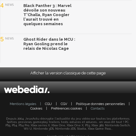
4
NEWS
Black Panther 3 : Marvel
dévoile son nouveau
T'Challa, Ryan Coogler
l'aurait trouvé en
quelques semaines
5
NEWS
Ghost Rider dans le MCU :
Ryan Gosling prend le
relais de Nicolas Cage
Afficher la version classique de cette page
Mentions légales
|
CGU
|
CGV
|
Politique données personnelles
|
Cookies
|
Préférences cookies
|
Contacts
Depuis 2004, JeuxActu décrypte l'actualité du jeu vidéo sur toutes les plateformes.
Sorties, previews, gameplay, trailers, tests, astuces et soluces... on vous dit tout ! PC,
PS5, PS4, PS4 Pro, Xbox series X, Xbox One, Xbox One X, PS3, Xbox 360, Nintendo Switch,
Wii U, Nintendo 3DS, Nintendo 2DS, Stadia, Xbox Game Pass...