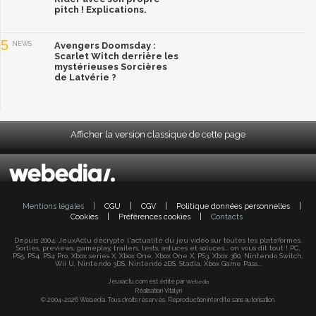
pitch ! Explications.
5
NEWS
Avengers Doomsday :
Scarlet Witch derrière les
mystérieuses Sorcières
de Latvérie ?
Afficher la version classique de cette page
Mentions légales
|
CGU
|
CGV
|
Politique données personnelles
|
Cookies
|
Préférences cookies
|
Contacts
Depuis 2004, JeuxActu décrypte l'actualité du jeu vidéo sur toutes les plateformes.
Sorties, previews, gameplay, trailers, tests, astuces et soluces... on vous dit tout ! PC,
PS5, PS4, PS4 Pro, Xbox series X, Xbox One, Xbox One X, PS3, Xbox 360, Nintendo Switch,
Wii U, Nintendo 3DS, Nintendo 2DS, Stadia, Xbox Game Pass...
Jeuxactu.com est édité par
Webedia
Réalisation Vitalyn
© 2004-2026 Webedia. Tous droits réservés. Reproduction interdite sans autorisation.