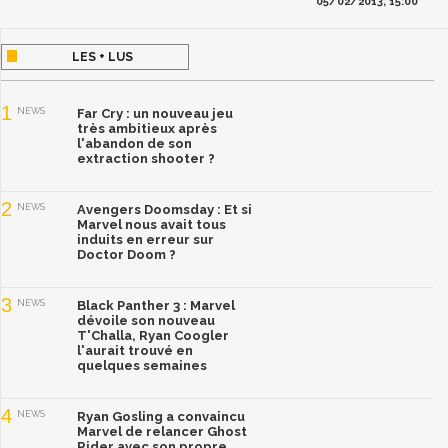
05/02/2013, 15:00
LES + LUS
1
NEWS
Far Cry : un nouveau jeu
très ambitieux après
l'abandon de son
extraction shooter ?
2
NEWS
Avengers Doomsday : Et si
Marvel nous avait tous
induits en erreur sur
Doctor Doom ?
3
NEWS
Black Panther 3 : Marvel
dévoile son nouveau
T'Challa, Ryan Coogler
l'aurait trouvé en
quelques semaines
4
NEWS
Ryan Gosling a convaincu
Marvel de relancer Ghost
Rider avec son propre