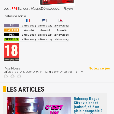
Jeu :
FPS
Editeur :
Nacon
Développeur :
Teyon
Dates de sortie :
2 Nov 2023
2 Nov 2023
2 Nov 2023
Annulé
Annulé
Annulé
2 Nov 2023
2 Nov 2023
2 Nov 2023
2 Nov 2023
2 Nov 2023
2 Nov 2023
Vos Notes :
Notez ce jeu
RÉAGISSEZ A PROPOS DE ROBOCOP : ROGUE CITY
LES ARTICLES
Robocop Rogue
City : violent et
jouissif, déjà un
plaisir coupable ?