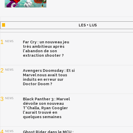
LES + LUS
1
NEWS
Far Cry : un nouveau jeu
très ambitieux après
l'abandon de son
extraction shooter ?
2
NEWS
Avengers Doomsday : Et si
Marvel nous avait tous
induits en erreur sur
Doctor Doom ?
3
NEWS
Black Panther 3 : Marvel
dévoile son nouveau
T'Challa, Ryan Coogler
l'aurait trouvé en
quelques semaines
4
NEWS
Ghost Rider dans le MCU :