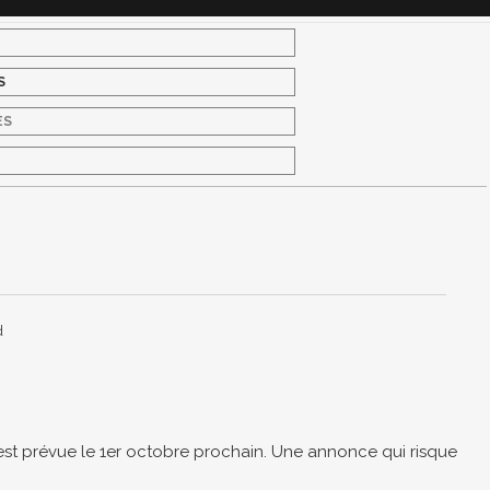
S
ES
S
d
est prévue le 1er octobre prochain. Une annonce qui risque