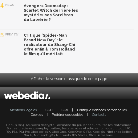
4
NEWS
Avengers Doomsday :
Scarlet Witch derrière les
mystérieuses Sorcières
de Latvérie ?
5
PREVIEW
Critique 'Spider-Man
Brand New Day' : le
réalisateur de Shang-Chi
offre enfin à Tom Holland
le film qu’il méritait
Afficher la version classique de cette page
Mentions légales
|
CGU
|
CGV
|
Politique données personnelles
|
Cookies
|
Préférences cookies
|
Contacts
Depuis 2004, JeuxActu décrypte l'actualité du jeu vidéo sur toutes les plateformes.
Sorties, previews, gameplay, trailers, tests, astuces et soluces... on vous dit tout ! PC,
PS5, PS4, PS4 Pro, Xbox series X, Xbox One, Xbox One X, PS3, Xbox 360, Nintendo Switch,
Wii U, Nintendo 3DS, Nintendo 2DS, Stadia, Xbox Game Pass...