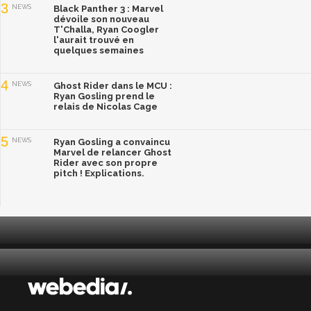
3
NEWS
Black Panther 3 : Marvel
dévoile son nouveau
T'Challa, Ryan Coogler
l'aurait trouvé en
quelques semaines
4
NEWS
Ghost Rider dans le MCU :
Ryan Gosling prend le
relais de Nicolas Cage
5
NEWS
Ryan Gosling a convaincu
Marvel de relancer Ghost
Rider avec son propre
pitch ! Explications.