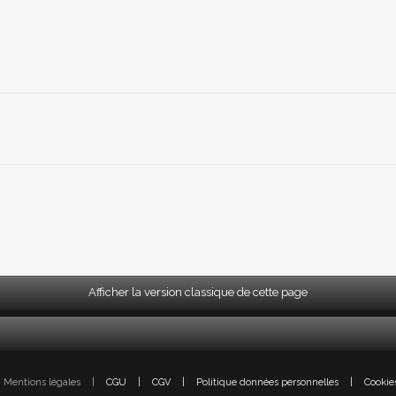
Afficher la version classique de cette page
Mentions légales
|
CGU
|
CGV
|
Politique données personnelles
|
Cookie