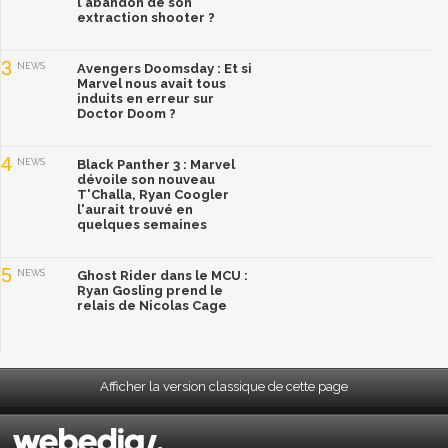
l'abandon de son
extraction shooter ?
3
NEWS
Avengers Doomsday : Et si
Marvel nous avait tous
induits en erreur sur
Doctor Doom ?
4
NEWS
Black Panther 3 : Marvel
dévoile son nouveau
T'Challa, Ryan Coogler
l'aurait trouvé en
quelques semaines
5
NEWS
Ghost Rider dans le MCU :
Ryan Gosling prend le
relais de Nicolas Cage
Afficher la version classique de cette page