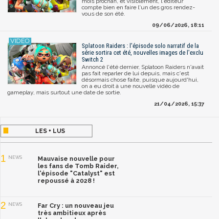
mois prochan, et visiblement, l'éditeur
compte bien en faire l'un des gros rendez-
vous de son été.
09/06/2026, 18:11
Splatoon Raiders : l'épisode solo narratif de la
série sortira cet été, nouvelles images de l'exclu
Switch 2
Annoncé l'été dernier, Splatoon Raiders n'avait
pas fait reparler de lui depuis, mais c'est
désormais chose faite, puisque aujourd'hui,
on a eu droit à une nouvelle vidéo de
gameplay, mais surtout une date de sortie.
21/04/2026, 15:37
LES + LUS
1
NEWS
Mauvaise nouvelle pour
les fans de Tomb Raider,
l'épisode "Catalyst" est
repoussé à 2028 !
2
NEWS
Far Cry : un nouveau jeu
très ambitieux après