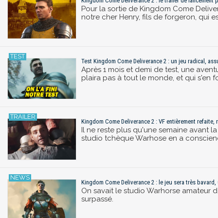
Kingdom Come Deliverance 2 : le trailer de lancement pr
Pour la sortie de Kingdom Come Delivera
notre cher Henry, fils de forgeron, qui e
Test Kingdom Come Deliverance 2 : un jeu radical, ass
Après 1 mois et demi de test, une avent
plaira pas à tout le monde, et qui s'en 
Kingdom Come Deliverance 2 : VF entièrement refaite, r
Il ne reste plus qu'une semaine avant l
studio tchèque Warhose en a conscience
Kingdom Come Deliverance 2 : le jeu sera très bavard, 
On savait le studio Warhorse amateur d
surpassé.