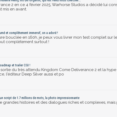
ésente Henry, fils de forgeron, qui est venu nous chercher...
nce 2 en ce 4 février 2025, Warhorse Studios a décidé lui consa
st mis en avant.
umé et complètement immersif, on a adoré !
ure bouclée en 160h, je peux vous livrer mon test complet sur 
fout complètement surtout !
oadmap et trailer CGI !
a sortie du très attendu Kingdom Come Deliverance 2 et la hype 
, l'éditeur Deep Silver aussi et po
un script de 1.7 millions de mots, la photo impressionnante
e grandes histoires et des dialogues riches et complexes, mais