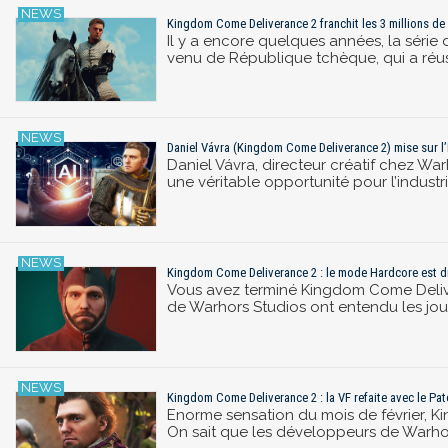
Kingdom Come Deliverance 2 franchit les 3 millions de 
Il y a encore quelques années, la séri
venu de République tchèque, qui a réuss
Daniel Vávra (Kingdom Come Deliverance 2) mise sur l
Daniel Vávra, directeur créatif chez War
une véritable opportunité pour l’industr
Kingdom Come Deliverance 2 : le mode Hardcore est d
Vous avez terminé Kingdom Come Deliver
de Warhors Studios ont entendu les jou
Kingdom Come Deliverance 2 : la VF refaite avec le Patch
Enorme sensation du mois de février, Ki
On sait que les développeurs de Warhor