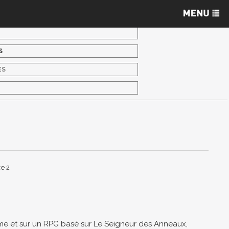
S
ES
S
ce 2
Come et sur un RPG basé sur Le Seigneur des Anneaux,