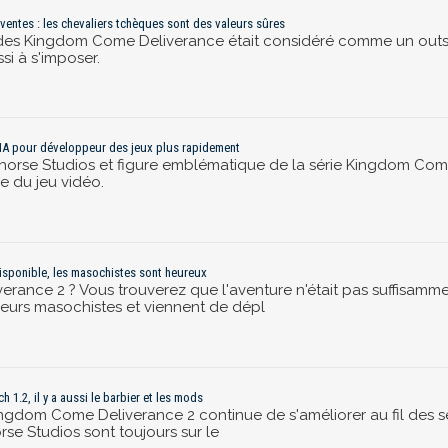
ventes : les chevaliers tchèques sont des valeurs sûres
e des Kingdom Come Deliverance était considéré comme un outsid
i à s'imposer.
’IA pour développeur des jeux plus rapidement
horse Studios et figure emblématique de la série Kingdom Come: D
ie du jeu vidéo.
isponible, les masochistes sont heureux
ance 2 ? Vous trouverez que l'aventure n'était pas suffisamme
eurs masochistes et viennent de dépl
 1.2, il y a aussi le barbier et les mods
ngdom Come Deliverance 2 continue de s'améliorer au fil des sema
se Studios sont toujours sur le