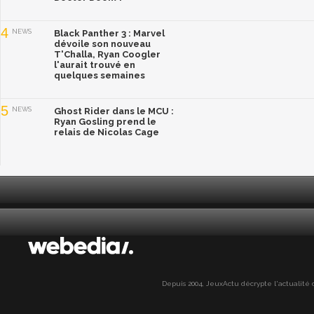
4
NEWS
Black Panther 3 : Marvel
dévoile son nouveau
T'Challa, Ryan Coogler
l'aurait trouvé en
quelques semaines
5
NEWS
Ghost Rider dans le MCU :
Ryan Gosling prend le
relais de Nicolas Cage
Depuis 2004, JeuxActu décrypte l'actualité du 