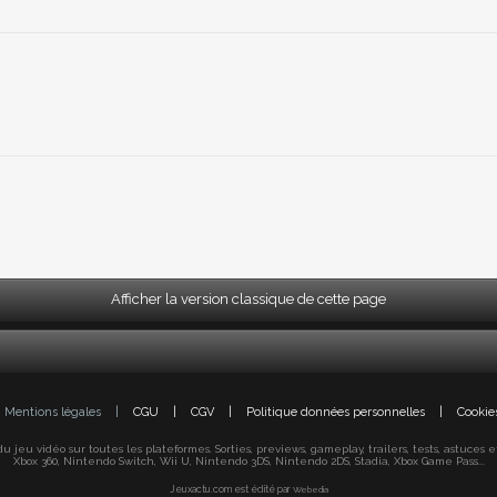
Afficher la version classique de cette page
Mentions légales
|
CGU
|
CGV
|
Politique données personnelles
|
Cookie
jeu vidéo sur toutes les plateformes. Sorties, previews, gameplay, trailers, tests, astuces et s
Xbox 360, Nintendo Switch, Wii U, Nintendo 3DS, Nintendo 2DS, Stadia, Xbox Game Pass...
Jeuxactu.com est édité par
Webedia