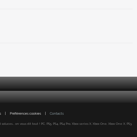
s
|
Préférences cookies
|
Contacts
oluces... on vous dit tout ! PC, PS5, PS4, PS4 Pro, Xbox series X, Xbox One, Xbox One X, PS3,