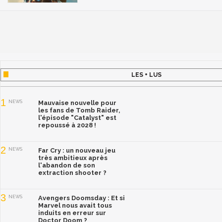
LES + LUS
1
NEWS
Mauvaise nouvelle pour
les fans de Tomb Raider,
l'épisode "Catalyst" est
repoussé à 2028 !
2
NEWS
Far Cry : un nouveau jeu
très ambitieux après
l'abandon de son
extraction shooter ?
3
NEWS
Avengers Doomsday : Et si
Marvel nous avait tous
induits en erreur sur
Doctor Doom ?