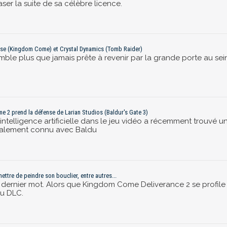
r la suite de sa célèbre licence.
se (Kingdom Come) et Crystal Dynamics (Tomb Raider)
le plus que jamais prête à revenir par la grande porte au sein
me 2 prend la défense de Larian Studios (Baldur's Gate 3)
’intelligence artificielle dans le jeu vidéo a récemment trouvé u
dialement connu avec Baldu
ttre de peindre son bouclier, entre autres...
on dernier mot. Alors que Kingdom Come Deliverance 2 se profi
au DLC.