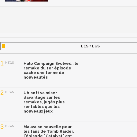
LES + LUS
1
NEWS
Halo Campaign Evolved : le
remake du 1er épisode
cache une tonne de
nouveautés
2
NEWS
Ubisoft va miser
davantage sur les
remakes, jugés plus
rentables que les
nouveaux jeux
3
NEWS
Mauvaise nouvelle pour
les fans de Tomb Raider,
l'épisode "Catalyst" est