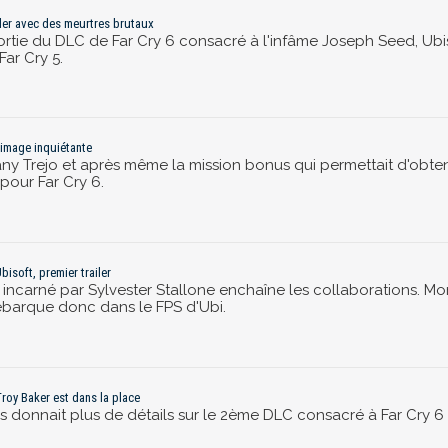
ailer avec des meurtres brutaux
sortie du DLC de Far Cry 6 consacré à l'infâme Joseph Seed, Ubis
Far Cry 5.
 image inquiétante
ny Trejo et après même la mission bonus qui permettait d'obten
our Far Cry 6.
isoft, premier trailer
ncarné par Sylvester Stallone enchaîne les collaborations. Mort
ébarque donc dans le FPS d'Ubi.
Troy Baker est dans la place
ous donnait plus de détails sur le 2ème DLC consacré à Far Cry 