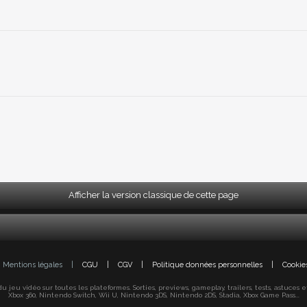
Afficher la version classique de cette page
Mentions légales
|
CGU
|
CGV
|
Politique données personnelles
|
Cookie
jeu vidéo sur toutes les plateformes. Sorties, previews, gameplay, trailers, tests, astuces et s
Xbox 360, Nintendo Switch, Wii U, Nintendo 3DS, Nintendo 2DS, Stadia, Xbox Game Pass...