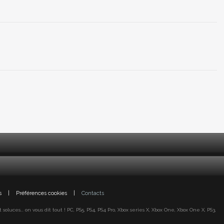
s
|
Préférences cookies
|
Contacts
oluces... on vous dit tout ! PC, PS5, PS4, PS4 Pro, Xbox series X, Xbox One, Xbox One X, PS3,