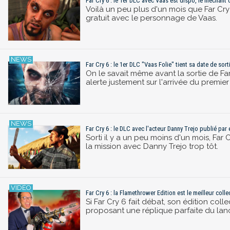
Far Cry 6 : le 1er DLC avec Vaas est dispo, le méchant 
Voilà un peu plus d'un mois que Far Cry 
gratuit avec le personnage de Vaas.
Far Cry 6 : le 1er DLC "Vaas Folie" tient sa date de sort
On le savait même avant la sortie de Fa
alerte justement sur l'arrivée du premi
Far Cry 6 : le DLC avec l'acteur Danny Trejo publié par
Sorti il y a un peu moins d'un mois, Far 
la mission avec Danny Trejo trop tôt.
Far Cry 6 : la Flamethrower Edition est le meilleur coll
Si Far Cry 6 fait débat, son édition col
proposant une réplique parfaite du lan