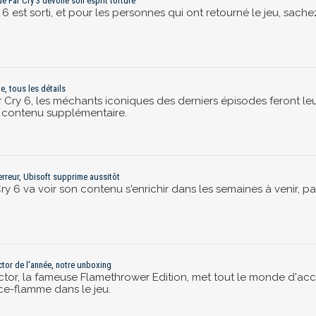
de Far Cry 3 dévoile son esprit torturé
6 est sorti, et pour les personnes qui ont retourné le jeu, sach
ie, tous les détails
r Cry 6, les méchants iconiques des derniers épisodes feront leu
er contenu supplémentaire.
 erreur, Ubisoft supprime aussitôt
Cry 6 va voir son contenu s'enrichir dans les semaines à venir, par
ector de l'année, notre unboxing
lector, la fameuse Flamethrower Edition, met tout le monde d'acco
ce-flamme dans le jeu.