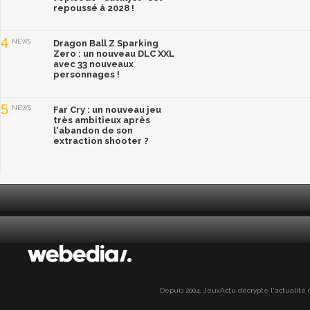
repoussé à 2028 !
4
NEWS
Dragon Ball Z Sparking
Zero : un nouveau DLC XXL
avec 33 nouveaux
personnages !
5
NEWS
Far Cry : un nouveau jeu
très ambitieux après
l'abandon de son
extraction shooter ?
Depuis 2004, JeuxActu décrypte l'actualité du 