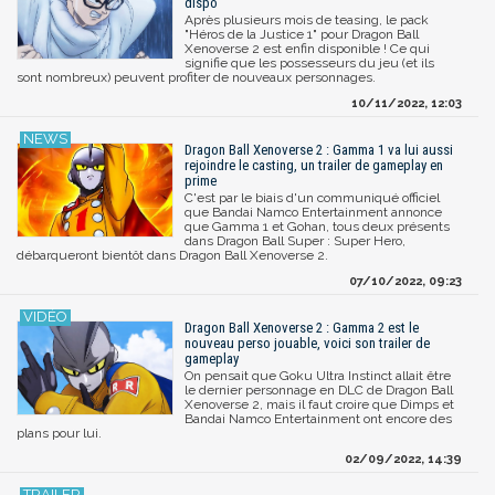
dispo
Après plusieurs mois de teasing, le pack
"Héros de la Justice 1" pour Dragon Ball
Xenoverse 2 est enfin disponible ! Ce qui
signifie que les possesseurs du jeu (et ils
sont nombreux) peuvent profiter de nouveaux personnages.
10/11/2022, 12:03
Dragon Ball Xenoverse 2 : Gamma 1 va lui aussi
rejoindre le casting, un trailer de gameplay en
prime
C'est par le biais d'un communiqué officiel
que Bandai Namco Entertainment annonce
que Gamma 1 et Gohan, tous deux présents
dans Dragon Ball Super : Super Hero,
débarqueront bientôt dans Dragon Ball Xenoverse 2.
07/10/2022, 09:23
Dragon Ball Xenoverse 2 : Gamma 2 est le
nouveau perso jouable, voici son trailer de
gameplay
On pensait que Goku Ultra Instinct allait être
le dernier personnage en DLC de Dragon Ball
Xenoverse 2, mais il faut croire que Dimps et
Bandai Namco Entertainment ont encore des
plans pour lui.
02/09/2022, 14:39