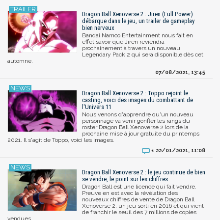
Dragon Ball Xenoverse 2 : Jiren (Full Power)
débarque dans le jeu, un trailer de gameplay
bien nerveux
Bandai Namco Entertainment nous fait en
effet savoir que Jiren reviendra
prochainement à travers un nouveau
Legendary Pack 2 qui sera disponible dès cet
automne.
07/08/2021, 13:45
Dragon Ball Xenoverse 2 : Toppo rejoint le
casting, voici des images du combattant de
l'Univers 11
Nous venons d'apprendre qu'un nouveau
personnage va venir gonfler les rangs du
roster Dragon Ball Xenoverse 2 lors de la
prochaine mise à jour gratuite du printemps
2021. Il s'agit de Toppo, voici les images.
22/01/2021, 11:08
1
Dragon Ball Xenoverse 2 : le jeu continue de bien
se vendre, le point sur les chiffres
Dragon Ball est une licence qui fait vendre.
Preuve en est avec la révélation des
nouveaux chiffres de vente de Dragon Ball
Xenoverse 2, un jeu sorti en 2016 et qui vient
de franchir le seuil des 7 millions de copies
vendues.