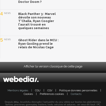
Doctor Doom ?
4
NEWS
Black Panther 3 : Marvel
dévoile son nouveau
T'Challa, Ryan Coogler
l'aurait trouvé en
quelques semaines
5
NEWS
Ghost Rider dans le MCU :
Ryan Gosling prend le
relais de Nicolas Cage
Afficher la version classique de cette page
Mentions légales
|
CGU
|
CGV
|
Politique données personnelles
|
Cookies
|
Préférences cookies
|
Contacts
Depuis 2004, JeuxActu décrypte l'actualité du jeu vidéo sur toutes les plateformes.
Sorties, previews, gameplay, trailers, tests, astuces et soluces... on vous dit tout ! PC,