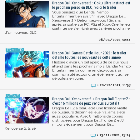
Dragon Ball Xenoverse 2 : Goku Ultra Instinct est
le prochain perso en DLC, voici le trailer
Vous pensiez que Bandai Namco
Entertainment en avait fini avec Dragon Ball
Xenoverse 2 ? Détrompez-vous ! Six ans
après sa sortie sur PC, PS4 et Xbox One, le jeu
continue de s'enrichir avec l'arrivée prochaine
d'un nouveau DLC.
08/04/2022, 12:11
Dragon Ball Games Battle Hour 2022 : le trailer
détaille toutes les nouveautés cette année
Histoire d'avoir un bel aperçu de ce qui nous
attend dans les prochains mois, Bandai Namco
Entertainment a donné rendez-vous à sa
communauté autour d'un événement qui se
déroulera en ligne.
20/12/2021, 11:53
1
Dragon Ball Xenoverse 2 + Dragon Ball FighterZ :
c'est 16 millions de jeux vendus au total !
Dragon Ball Z a beau être une licence vieille
de plusieurs décennies, elle n'a jamais été
aussi populaire. Avec 8 millions de copies
distribuées pour Dragon Ball FighterZ et 8
millions également pour Dragon Ball
Xenoverse 2, la sé
13/11/2021, 23:24
1