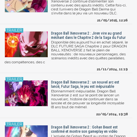
Xenoverse 2 continue d’alimenter son
contenu avec des ajouts inédits. Cette fois-ci,
c’est l’univers de Dragon Ball Daima qui
s’invite dans le jeu via un nouveau DLC.
21/05/2025, 12:26
Dragon Ball Xenoverse 2 : Jiren vire au grand
méchant dans le Chapitre 2 de la Saga du Futur
Disponible dès aujourd’hui en achat séparé, le
DLC FUTURE SAGA Chapitre 2 pour DRAGON
BALL XENOVERSE 2 fait le plein de
nouveautés : de nouveaux personnages, des
scénarios inédits avec des quêtes parallèles,
des compétences, des c
21/11/2024, 11:19
Dragon Ball Xenoverse 2 : un nouvel arc est
lancé, Futur Saga, le jeu est inépuisable
Etonnamment inépuisable, Dragon Ball
Xenoverse 2 est sur le point de lancer un
nouvel arc, histoire de continuer dans sa
lancée et de prouver sa longévité incroyable
(8 ans tout de même).
22/05/2024, 19:38
Dragon Ball Xenoverse 2 : Gohan Beast est
confirmé et montre son gameplay en vidéo
L'arrivée de Gohan Beast au roster de Dragon