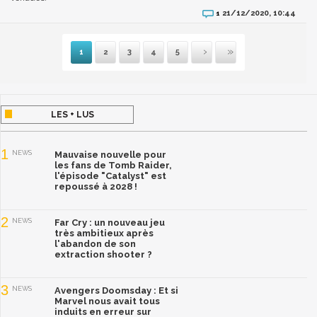
21/12/2020, 10:44
1
1
2
3
4
5
Suivante
Dernière
LES + LUS
1
NEWS
Mauvaise nouvelle pour
les fans de Tomb Raider,
l'épisode "Catalyst" est
repoussé à 2028 !
2
NEWS
Far Cry : un nouveau jeu
très ambitieux après
l'abandon de son
extraction shooter ?
3
NEWS
Avengers Doomsday : Et si
Marvel nous avait tous
induits en erreur sur