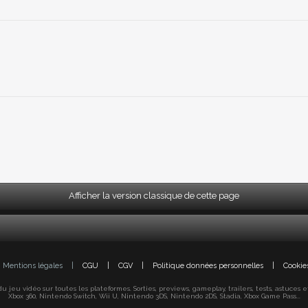
Afficher la version classique de cette page
Mentions légales
|
CGU
|
CGV
|
Politique données personnelles
|
Cookie
jeu vidéo sur toutes les plateformes. Sorties, previews, gameplay, trailers, tests, astuces et s
Xbox 360, Nintendo Switch, Wii U, Nintendo 3DS, Nintendo 2DS, Stadia, Xbox Game Pass...