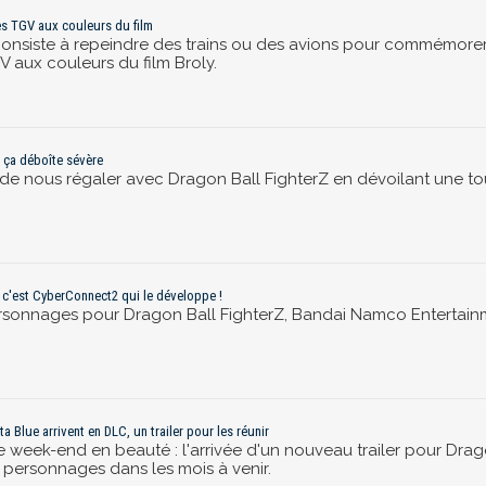
des TGV aux couleurs du film
onsiste à repeindre des trains ou des avions pour commémorer l
V aux couleurs du film Broly.
, ça déboîte sévère
e nous régaler avec Dragon Ball FighterZ en dévoilant une tou
G, c'est CyberConnect2 qui le développe !
sonnages pour Dragon Ball FighterZ, Bandai Namco Entertainme
ta Blue arrivent en DLC, un trailer pour les réunir
le week-end en beauté : l'arrivée d'un nouveau trailer pour Drag
personnages dans les mois à venir.