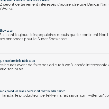
proche, Bandai Namco commence à teaser
erZ seront certainement intéressés d'apprendre que Bandai N
m Works.
r Showcase
Ball sont toujours très populaires depuis que le continent Nord-
ses annonces pour le Super Showcase.
que membre de la Rédaction
ues heures avant de faire nos adieux à 2018, année intéressante à 
ire son bilan.
Harada prend les rênes de l'esport chez Bandai Namco
Harada, le producteur de Tekken, a fait savoir sur Twitter qu'il