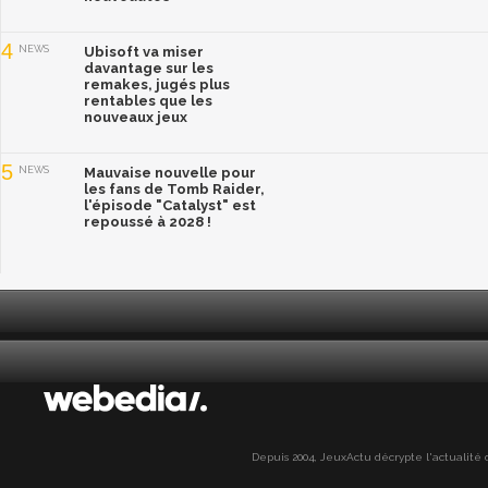
4
NEWS
Ubisoft va miser
davantage sur les
remakes, jugés plus
rentables que les
nouveaux jeux
5
NEWS
Mauvaise nouvelle pour
les fans de Tomb Raider,
l'épisode "Catalyst" est
repoussé à 2028 !
Depuis 2004, JeuxActu décrypte l'actualité du 