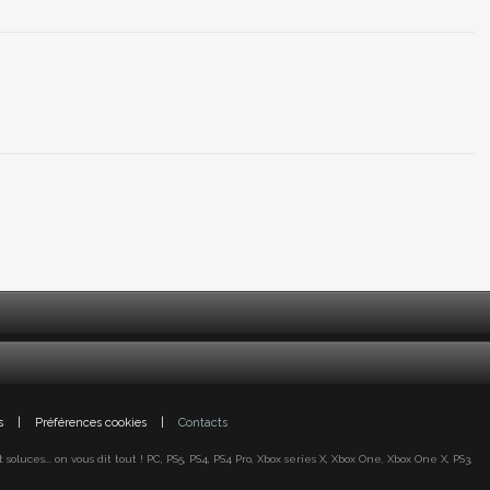
s
|
Préférences cookies
|
Contacts
oluces... on vous dit tout ! PC, PS5, PS4, PS4 Pro, Xbox series X, Xbox One, Xbox One X, PS3,