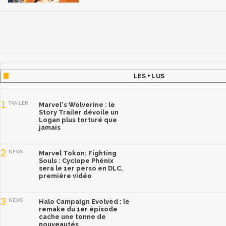
LES + LUS
1
TRAILER
Marvel's Wolverine : le
Story Trailer dévoile un
Logan plus torturé que
jamais
2
NEWS
Marvel Tokon: Fighting
Souls : Cyclope Phénix
sera le 1er perso en DLC,
première vidéo
3
NEWS
Halo Campaign Evolved : le
remake du 1er épisode
cache une tonne de
nouveautés