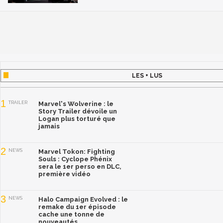
LES + LUS
1
TRAILER
Marvel's Wolverine : le
Story Trailer dévoile un
Logan plus torturé que
jamais
2
NEWS
Marvel Tokon: Fighting
Souls : Cyclope Phénix
sera le 1er perso en DLC,
première vidéo
3
NEWS
Halo Campaign Evolved : le
remake du 1er épisode
cache une tonne de
nouveautés