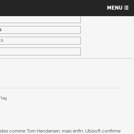
S
ES
S
Flag
listes comme Tom Hendersen, mais enfin, Ubisoft confirme