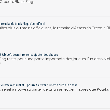
 Creed 4 Black Flag.
remake de Black Flag, c'est officiel
tes plus ou moins officieuses, le remake d'Assassin’s Creed 4 Bla
é, Ubisoft devrait retirer et ajouter des choses
 Flag reste, pour une partie importante des joueurs, l’un des vol
.
e remake visuel et il pourrait arriver plus vite qu'on le pense...
 refait à nouveau parler de lui un an et demi après que Kotaku a