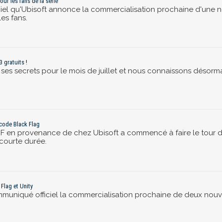
ur les fans de la série
ciel qu'Ubisoft annonce la commercialisation prochaine d'une n
les fans.
 gratuits !
es secrets pour le mois de juillet et nous connaissons désorma
 code Black Flag
F en provenance de chez Ubisoft a commencé à faire le tour du
 courte durée.
Flag et Unity
mmuniqué officiel la commercialisation prochaine de deux nouve