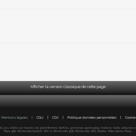
Afficher la version classique de cette page
Mentions légales
|
CGU
|
CGV
|
Politique données personnelles
|
Cookie
jeu vidéo sur toutes les plateformes. Sorties, previews, gameplay, trailers, tests, astuces et s
Xbox 360, Nintendo Switch, Wii U, Nintendo 3DS, Nintendo 2DS, Stadia, Xbox Game Pass...