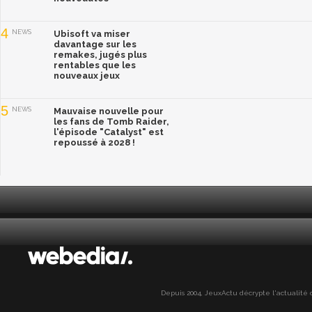
4
NEWS
Ubisoft va miser
davantage sur les
remakes, jugés plus
rentables que les
nouveaux jeux
5
NEWS
Mauvaise nouvelle pour
les fans de Tomb Raider,
l'épisode "Catalyst" est
repoussé à 2028 !
Depuis 2004, JeuxActu décrypte l'actualité du 