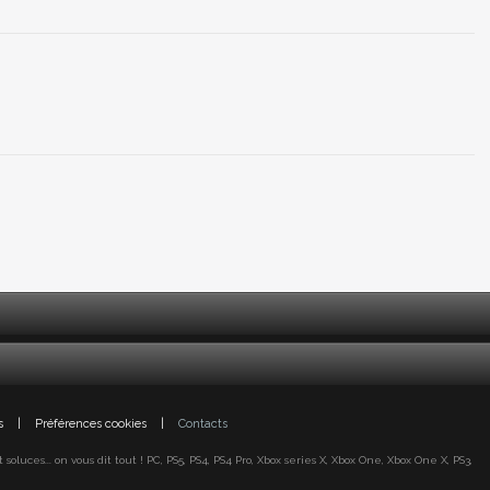
s
|
Préférences cookies
|
Contacts
oluces... on vous dit tout ! PC, PS5, PS4, PS4 Pro, Xbox series X, Xbox One, Xbox One X, PS3,