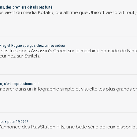
rs, des premiers détails ont fuité
us vient du média Kotaku, qui affirme que Ubisoft viendrait tout
 Flag et Rogue aperçus chez un revendeur
ter ses très bons Assassin's Creed sur la machine nomade de Nint
ur nez sur Switch...
, c'est impressionnant !
rer dans un infographie simple et visuelle les plus grands env
 jeux pour 19,99€ !
 l'annonce des PlayStation Hits, une belle série de jeux disponibl