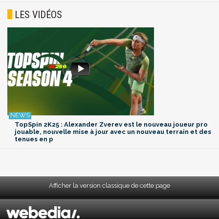
LES VIDÉOS
TopSpin 2K25 : Alexander Zverev est le nouveau joueur pro
jouable, nouvelle mise à jour avec un nouveau terrain et des
tenues en p
Afficher la version classique de cette page